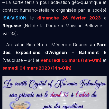
– La sortie terrain pour activation géo-quantique et
contact humano-stellaire organisée par la société
ISA-VISION
le
dimanche 26 février 2023
à
Régusse
(Nd de la Roque à Moissac Bellevue –
Var 83).
– Au salon Bien être et Médecine Douces au
Parc
des Expositions d’Avignon – Batiment E
(Vaucluse – 84) le
vendredi 03 mars (19h-01h)
et
samedi 04 mars 2023 (14h-01h)