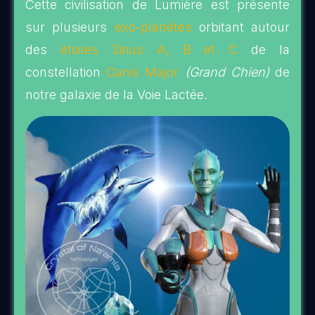
Cette civilisation de Lumière est présente
sur plusieurs
exo-planètes
orbitant autour
des
étoiles Sirius A, B et C
de la
constellation
Canis Major
(Grand Chien)
de
notre galaxie de la Voie Lactée.