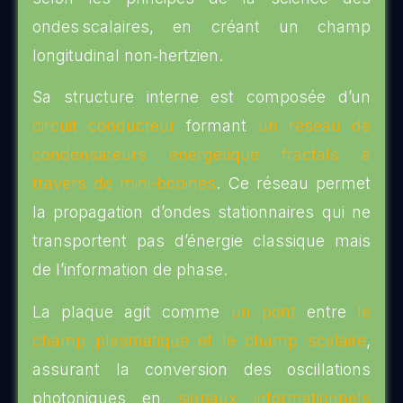
ondes scalaires, en créant un champ
longitudinal non‑hertzien.
Sa structure interne est composée d’un
circuit conducteur
formant
un réseau de
condensateurs énergétique fractals à
travers de mini-bobines
. Ce réseau permet
la propagation d’ondes stationnaires qui ne
transportent pas d’énergie classique mais
de l’information de phase.
La plaque agit comme
un pont
entre
le
champ plasmatique et le champ scalaire
,
assurant la conversion des oscillations
photoniques en
signaux informationnels