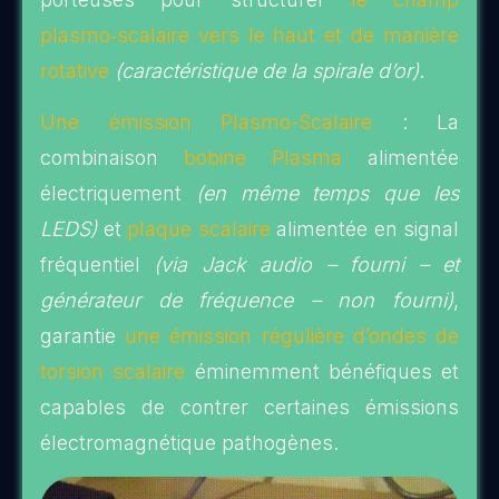
plasmo‑scalaire vers le haut et de manière
rotative
(caractéristique de la spirale d’or)
.
Une émission Plasmo-Scalaire
: La
combinaison
bobine Plasma
alimentée
électriquement
(en même temps que les
LEDS)
et
plaque scalaire
alimentée en signal
fréquentiel
(via Jack audio – fourni – et
générateur de fréquence – non fourni)
,
garantie
une émission régulière d’ondes de
torsion scalaire
éminemment bénéfiques et
capables de contrer certaines émissions
électromagnétique pathogènes.