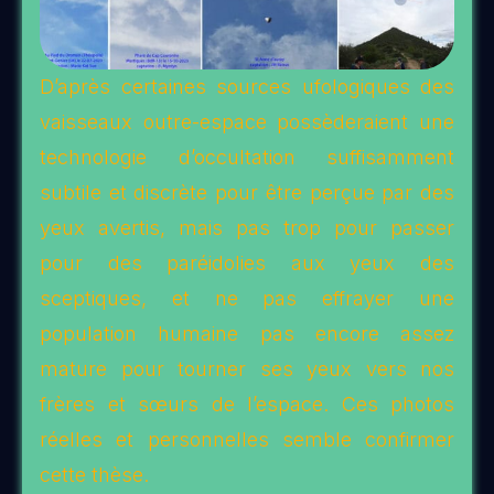
D’après certaines sources ufologiques des
vaisseaux outre-espace possèderaient une
technologie d’occultation suffisamment
subtile et discrète pour être perçue par des
yeux avertis, mais pas trop pour passer
pour des paréidolies aux yeux des
sceptiques, et ne pas effrayer une
population humaine pas encore assez
mature pour tourner ses yeux vers nos
frères et sœurs de l’espace. Ces photos
réelles et personnelles semble confirmer
cette thèse.