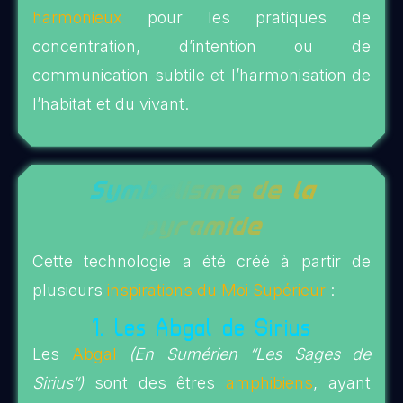
harmonieux
pour les pratiques de
concentration, d’intention ou de
communication subtile et l’harmonisation de
l’habitat et du vivant.
Symbolisme de la
pyramide
Cette technologie a été créé à partir de
plusieurs
inspirations du Moi Supérieur
:
1. Les Abgal de Sirius
Les
Abgal
(En Sumérien “Les Sages de
Sirius“)
sont des êtres
amphibiens
, ayant