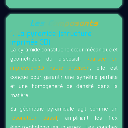
Les Composants
1. La pyramide (structure
imprimée 3D)
La pyramide constitue le cœur mécanique et
géométrique du dispositif.
Réalisée en
impression 3D haute précision
, elle est
conçue pour garantir une symétrie parfaite
et une homogénéité de densité dans la
matière.
Sa géométrie pyramidale agit comme un
résonateur passif
, amplifiant les flux
électro‑photoniques internes. Les couches