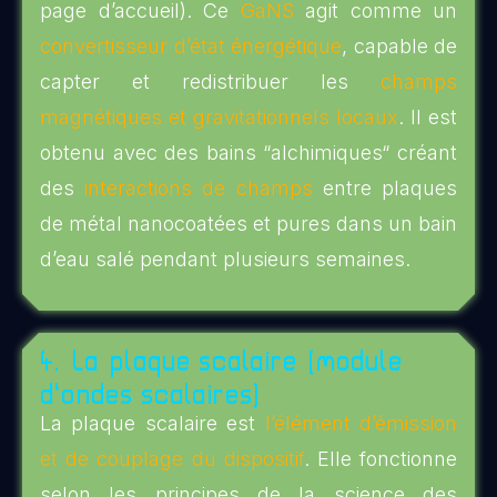
page d’accueil). Ce
GaNS
agit comme un
convertisseur d’état énergétique
, capable de
capter et redistribuer les
champs
magnétiques et gravitationnels locaux
. Il est
obtenu avec des bains “alchimiques“ créant
des
interactions de champs
entre plaques
de métal nanocoatées et pures dans un bain
d’eau salé pendant plusieurs semaines.
4. La plaque scalaire (module
d’ondes scalaires)
La plaque scalaire est
l’élément d’émission
et de couplage du dispositif
. Elle fonctionne
selon les principes de la science des