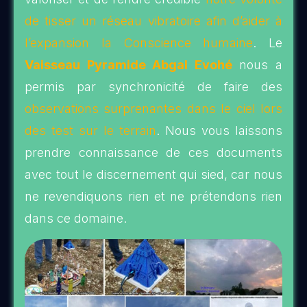
de tisser un réseau vibratoire afin d’aider à
l’expansion la Conscience humaine
. Le
Vaisseau Pyramide Abgal Evohé
nous a
permis par synchronicité de faire des
observations surprenantes dans le ciel lors
des test sur le terrain
. Nous vous laissons
prendre connaissance de ces documents
avec tout le discernement qui sied, car nous
ne revendiquons rien et ne prétendons rien
dans ce domaine.