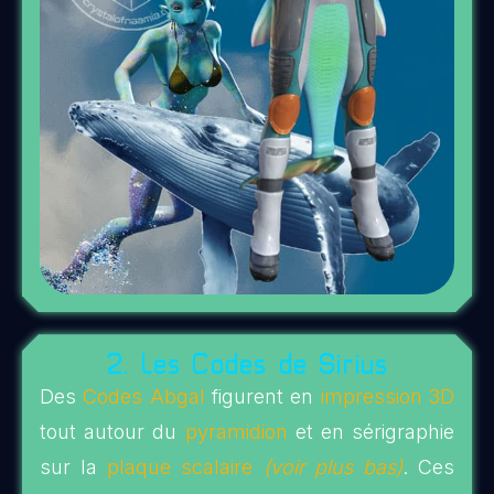
2. Les Codes de Sirius
Des
Codes Abgal
figurent en
impression 3D
tout autour du
pyramidion
et en sérigraphie
sur la
plaque scalaire
(voir plus bas)
. Ces