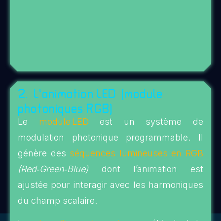
2. L’animation LED (module
photoniques RGB)
Le
module LED
est un système de
modulation photonique programmable. Il
génère des
séquences lumineuses en RGB
(Red‑Green‑Blue)
dont l’animation est
ajustée pour interagir avec les harmoniques
du champ scalaire.