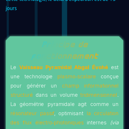
jours
Principe de
fonctionnement
Le
Vaisseau Pyramidal Abgal Évohé
est
une technologie
plasmo‑scalaire
conçue
pour générer un
champ informationnel
structuré
dans un volume
tridimensionnel
.
La géométrie pyramidale agit comme un
résonateur passif
, optimisant
la circulation
des flux électro‑photoniques
internes
(via