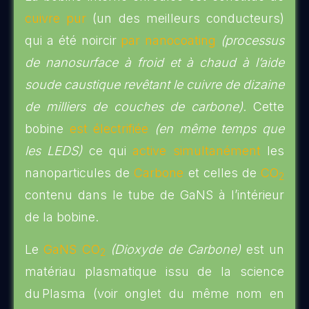
cuivre pur
(un des meilleurs conducteurs)
qui a été noircir
par nanocoating
(processus
de nanosurface à froid et à chaud à l’aide
soude caustique revêtant le cuivre de dizaine
de milliers de couches de carbone)
. Cette
bobine
est électrifiée
(en même temps que
les LEDS)
ce qui
active simultanément
les
nanoparticules de
Carbone
et celles de
CO
2
contenu dans le tube de GaNS à l’intérieur
de la bobine.
Le
GaNS CO
(Dioxyde de Carbone)
est un
2
matériau plasmatique issu de la science
du Plasma (voir onglet du même nom en