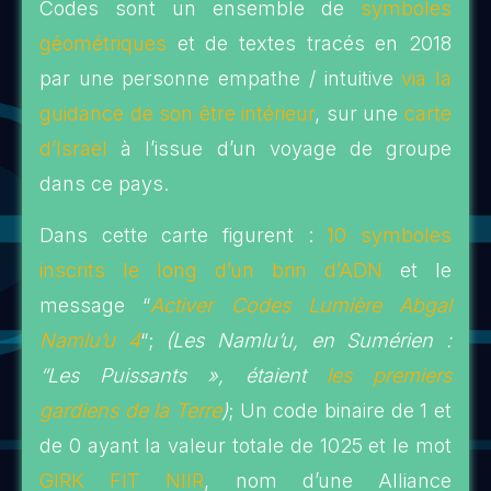
Codes sont un ensemble de
symboles
géométriques
et de textes tracés en 2018
par une personne empathe / intuitive
via la
guidance de son être intérieur
, sur une
carte
d’Israël
à l’issue d’un voyage de groupe
dans ce pays.
Dans cette carte figurent :
10 symboles
inscrits le long d’un brin d’ADN
et le
message “
Activer Codes Lumière Abgal
Namlu’u 4
“;
(Les Namlu’u, en Sumérien :
“Les Puissants », étaient
les premiers
gardiens de la Terre
)
; Un code binaire de 1 et
de 0 ayant la valeur totale de 1025 et le mot
GIRK FIT NIIR
, nom d’une Alliance