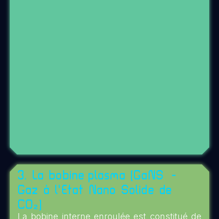
3. La bobine plasma (GaNS -
Gaz à l’Etat Nano Solide de
CO₂)
La bobine interne enroulée est constitué de