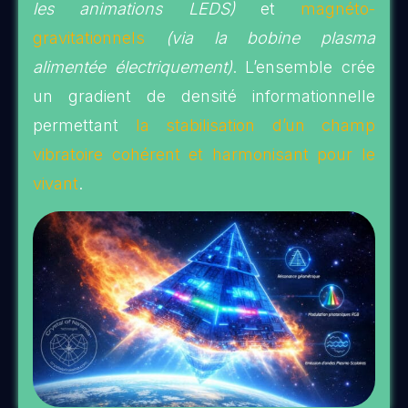
les animations LEDS)
et
magnéto-
gravitationnels
(via la bobine plasma
alimentée électriquement)
. L’ensemble crée
un gradient de densité informationnelle
permettant
la stabilisation d’un champ
vibratoire cohérent et harmonisant pour le
vivant
.