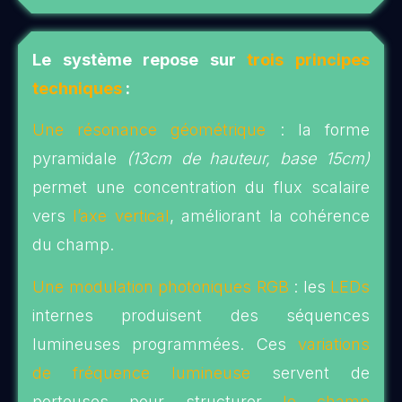
Le système repose sur
trois principes
techniques
:
Une résonance géométrique
: la forme
pyramidale
(13cm de hauteur, base 15cm)
permet une concentration du flux scalaire
vers
l’axe vertical
, améliorant la cohérence
du champ.
Une modulation photoniques RGB
: les
LEDs
internes produisent des séquences
lumineuses programmées. Ces
variations
de fréquence lumineuse
servent de
porteuses pour structurer
le champ