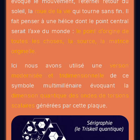
évoque le mouvement, l’éternel retour du
soleil, la
roue de la vie
qui tourne sans fin. Il
fait penser à une hélice dont le point central
serait l’axe du monde :
le point d’origine de
toutes les choses, la source, la matrice
originelle.
Ici nous avons utilisé une
version
modernisée et tridimensionnelle
de ce
symbole multimillénaire évoquant la
dimension quantique des ondes de torsions
scalaires
générées par cette plaque.