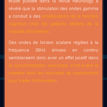
étude publiée dans la revue Neurology a
révélé que la stimulation des ondes gamma
a conduit à des
améliorations de la fonction
cognitive chez les patients atteints de la
maladie d’Alzheimer
.
Des ondes de torsion scalaire réglées à la
fréquence 39Hz émises en continu
sembleraient donc avoir un effet positif dans
la synchronisation neuronale, c’est-à-dire la
manière dont les neurones se coordonnent
pour traiter l’information
.