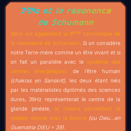
39Hz et la résonance
de Schumann
ème
39Hz est également la 6
harmonique de
la résonance de Schumann
. Si on considère
notre Terre-mère comme un être vivant et si
on fait un parallèle avec le
système des
centres énergétiques
de l’être humain
(chakras en Sanskrit)
, les deux étant niés
par les matérialistes diplômés des sciences
dures, 39Hz représenterait le centre de la
glande pinéale,
le chakra permettant la
relation directe avec la Source
(ou Dieu…en
Guematria DIEU = 39)
.