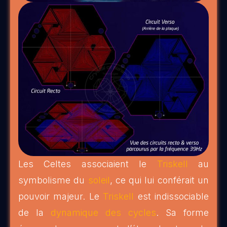
Les Celtes associaient le
Triskell
au
symbolisme du
soleil
, ce qui lui conférait un
pouvoir majeur. Le
Triskell
est indissociable
de la
dynamique des cycles
. Sa forme