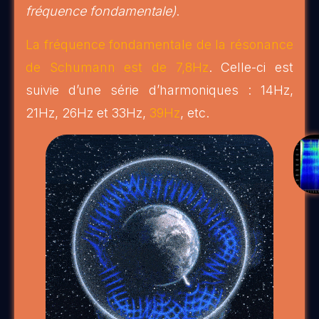
fréquence fondamentale)
.
La fréquence fondamentale de la résonance
de Schumann est de 7,8Hz
. Celle-ci est
suivie d’une série d’harmoniques : 14Hz,
21Hz, 26Hz et 33Hz,
39Hz
, etc.