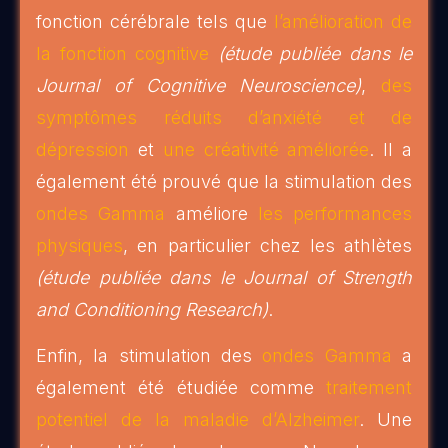
fonction cérébrale tels que
l’amélioration de
la fonction cognitive
(étude publiée dans le
Journal of Cognitive Neuroscience)
,
des
symptômes réduits d’anxiété et de
dépression
et
une créativité améliorée
. Il a
également été prouvé que la stimulation des
ondes Gamma
améliore
les performances
physiques
, en particulier chez les athlètes
(étude publiée dans le Journal of Strength
and Conditioning Research)
.
Enfin, la stimulation des
ondes Gamma
a
également été étudiée comme
traitement
potentiel de la maladie d’Alzheimer
. Une