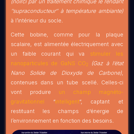
(noirci par un traitement chimique le rendant
’’supraconducteur‘’ à température ambiante)
à l’intérieur du socle.
Cette bobine, comme pour la plaque
scalaire, est alimentée électriquement avec
un faible courant qui va
stimuler les
nanoparticules de GaNS CO
(Gaz à l’état
2
Nano Solide de Dioxyde de Carbone)
,
contenues dans un tube scellé. Celles-ci
vont produire
un champ magnéto-
gravitationnel
“
intelligent
“, captant et
restituant les champs d‘énergie de
l’environnement en fonction des besoins.