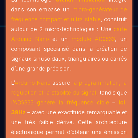
dans son embase un
micro-générateur de
fréquence compact et ultra‑stable
, construit
autour de 2 micro-technologies : Une
carte
Arduino Nano
et un
module AD9833
, un
composant spécialisé dans la création de
signaux sinusoïdaux, triangulaires ou carrés
d’une grande précision.
L’
Arduino Nano
assure
la programmation, la
régulation et la stabilité du signal
, tandis que
l’AD9833 génère la fréquence cible
–
ici
39Hz
– avec une exactitude remarquable et
une très faible dérive. Cette architecture
électronique permet d’obtenir une émission