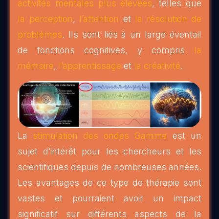
activités mentales plus élevées
, telles que
la perception
,
l’attention
et
la résolution de
problèmes
. Ils sont liés à un large éventail
de fonctions cognitives, y compris
la
mémoire
,
l’apprentissage
et
la créativité
.
La
stimulation des ondes Gamma
est un
sujet d’intérêt pour les chercheurs et les
scientifiques depuis de nombreuses années.
Les avantages de ce type de thérapie sont
vastes et pourraient avoir un impact
significatif sur différents aspects de la