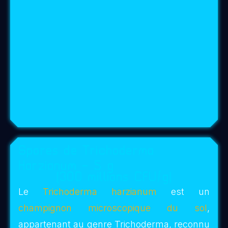
expansion, régénération…)
Idéal en phase de lune
croissante ou
pleine