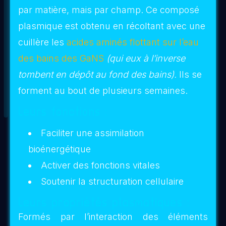
5-
Dispensez toute l’eau contenue dans
votre bidon ou arrosoir de
préférence par
temps couvert
.
Semis et jeunes pousses
Objectif
enracinement, protection contre
:
les stress initiaux
Mode d'application :
Tremper les semences dans
une
solution diluée
avant semis
Vaporiser légèrement après
germination, sans excès
Renouveler
tous les 3 jours pendant
les 2 premières semaines