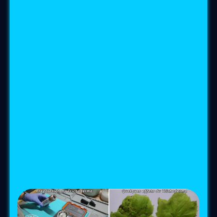
Dans cette vision
chaque plante devient un
nœud de résonance
capable de capter,
amplifier et transmettre des
informations
vibratoires
. Ce réseau agit comme
un pont
entre le
monde végétal
, le
champ
morphogénétique planétaire
et la
conscience humaine
, permettant à chacun
de renouer avec la sagesse profonde de la
nature
.
Le réseau sporique de Lumière est
une
matrice énergétique unifiée
, où plantes, sols
et humains
co‑créent un champ
commun
propice à la régénération, à la