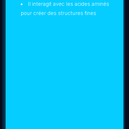
vitalité racinaire, protection du substrat,
activation vibratoire du réseau sporique de
Lumière.
Mode d'application :
1-
Pour une
utilisation parcellaire
: même
procédure que pour les
plantes d‘intérieur
;
2-
Pour une
utilisation globale
: Secouez
énergiquement et
versez l’intégralité de la
fiole et de la recharge
(soit 100ml)
dans un
bidon de 5 litres
(vous pouvez bien sûr
utiliser un arrosoir ou un pulvérisateur)
.
3-
Mettez les mains de chaque coté du
bidon ou de l’arrosoir et envoyez dans
l’eau