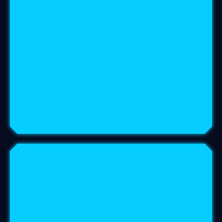
protecteur
Mode d'application :
Tremper les racines dans une
solution
diluée de VÉGÉTAL’YS
avant plantation
Vaporiser
le sol autour de la plante
après mise en terre
Répéter
2 à 3 jours
après pour
renforcer la cohérence Vibratoire
Feuillage mature
Objectif
faciliter l’adaptation, créer un
:
champ protecteur
Mode d'application :
Vaporiser en
fine brume
sur les feuilles
de la
solution Végétal’YS diluée à 2%
Associer à une
intention
(protection,