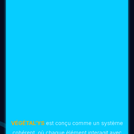
manière pro-active faire des activations pour
réveiller les vortex des Hauts-lieux
vibratoires. Voici comment vous pouvez
utiliser
VÉGÉTAL’YS dans cette intention :
1-
Gravez un
fragment de tuile en terre cuite
(cette action permet d’ancrer de manière
concrète dans notre réalité votre intention).
Vous pouvez graver ou pas et utiliser une
écorce
ou un
galet d’eau
(énergie plus
adaptée à la nouvelle grille) en
remplacement de la tuile.
Nota :
Nous préférons utiliser le Latin qui est
une langue ancienne ayant une résonance