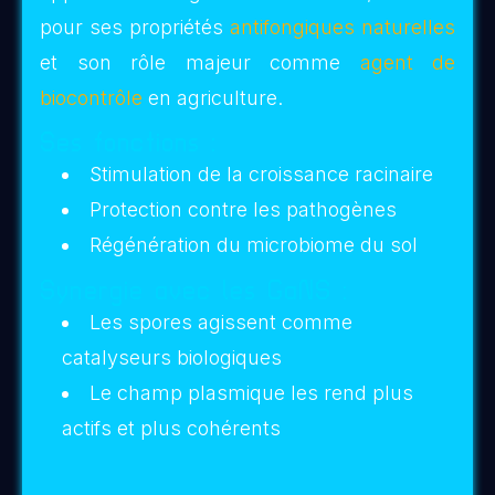
Le Réseau Sporique de
Lumière
Le
réseau sporique de Lumière
est un
champ subtil
reliant chaque plante, chaque
racine et chaque organisme vivant à
la
trame vibratoire de la planète
. Comme un
mycélium invisible, mais fait d’énergie plutôt
que de matière, il étend ses filaments
lumineux à travers les sols, les forêts, les
jardins et jusque dans l’espace intérieur de
l’être humain.