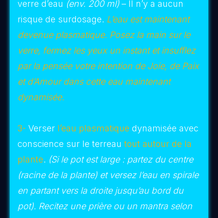
2-
Choisissez un endroit où vous êtes en
affinité vibratoire, une chapelle, un menhir,
etc. de préférence un haut-lieux vibratoire
propice a la méditation.
Vous pouvez utiliser le
Baume de
Magdala
ou le
Baume d’Esclarmonde
en
même temps que
l’élixir sporique
, pour faire
une bénédiction et poser votre énergie
d’intention sur la tuile en la badigeonnant
d’huile d’onction au
recto de la tuile.
3-
Faites une petite prière, secouez et
aspergez
l’élixir sporique
(sans dilution) sur