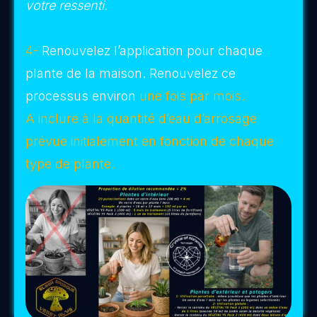
la tuile au
verso de la tuile
. Placez la tuile
dans un endroit discret et recouvrez-la de
quelques végétaux. Voilà,
la tuile va
rayonner à différents niveaux
grâce aux
puissants composés plasmiques
qui auront
captés vos intentions et
les feront résonner
dans le champ morphique
.