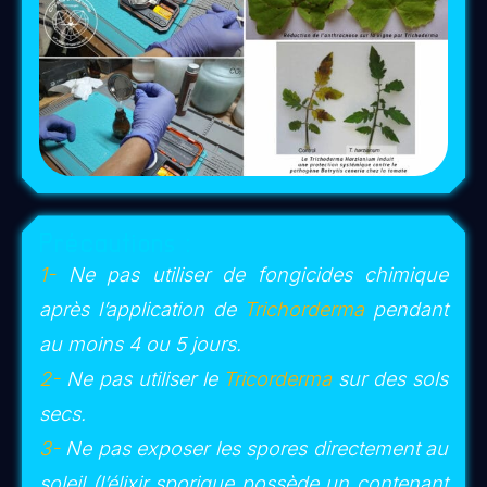
clarté intérieure et à la réémergence du
lien
sacré avec Mère Nature
.
Ce
tissage énergétique végétal
peut être
consciemment et volontairement stimulé et
renforcé grâce à la puissance de l’élixir
sporique de Lumière
VÉGÉTAL’YS
. Il
s’intrique parfaitement avec
le réseau de