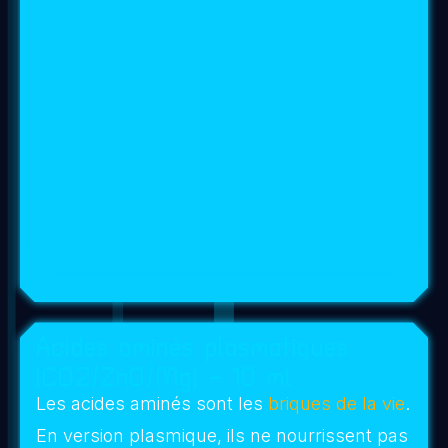
plasmatique
vos intentions
(N’oubliez pas
que le
GaNS – Gaz à l’état nano Solide
–
contenu dans cette eau à la faculté de
capter
les champs MaGrav
de votre corps subtil et
de les
engrammer dans cette eau
qui va se
dynamiser de manière exponentielle).
N’hésitez pas a faire une prière, invocation
ou récitation de mantra selon votre ressenti
et système de croyance
.
4-
Versez, arrosez ou pulvérisez
délicatement sur le terreau tout autour
de
chaque plante de votre jardin ou légumes /
fruits de votre potager sur un
rayon
d’environ 50cm
.