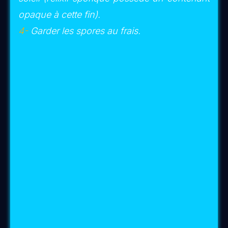
technologies plasmo-scalaires
interconnectées
(
Réseau LOGIN
)
et
la Rose
de Nostre Dame / Mégalithes de Lumière
(
Baume de Magdala
)
. Ces trois réseaux
forment
la trame invisible d’une nouvelle
grille morphogénétique planétaire de
Gaïa en 4D
dans la vibration Amour-Lumière
et la polarité du service à autrui
(Loi Une)
.
Si vous êtes en résonance avec ce
déploiement d’une
nouvelle grille matricielle
,
alors
VÉGÉTAL’YS
représente un atout
majeur pour celles et ceux qui souhaitent de