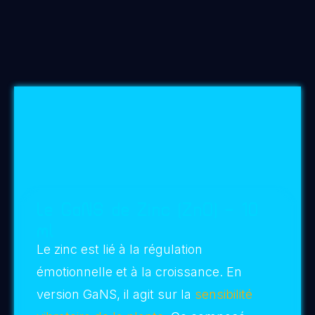
(racine de la plante) et versez l’eau en spirale
en partant vers la droite jusqu’au bord du
pot). Recitez une prière ou un mantra selon
votre ressenti.
4-
Renouvelez l’application pour chaque
plante de la maison. Renouvelez ce
processus environ
une fois par mois.
A inclure à la quantité d’eau d’arrosage
prévue initialement en fonction de chaque
type de plante.