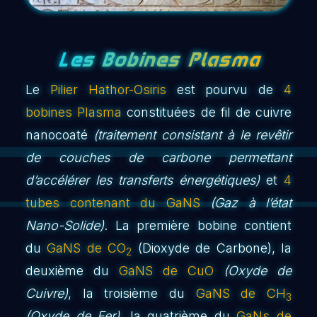
Les Bobines Plasma
Le
Pilier Hathor-Osiris
est pourvu de
4
bobines Plasma
constituées de fil de cuivre
nanocoaté
(traitement consistant à le revêtir
de couches de carbone permettant
d’accélérer les transferts énergétiques)
et
4
tubes contenant du GaNS
(Gaz à l’état
Nano-Solide)
. La première bobine contient
du
GaNS de CO
(Dioxyde de Carbone), la
2
deuxième du
GaNS de CuO
(Oxyde de
Cuivre)
, la troisième du
GaNS de CH
3
(Oxyde de Fer)
, la quatrième du
GaNs de