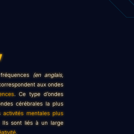
a
 fréquences
(en anglais,
s correspondent aux ondes
ences
. Ce type d’ondes
ondes cérébrales la plus
es
activités mentales plus
. Ils sont liés à un large
éativité
.