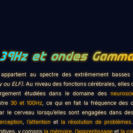
39Hz et ondes Gamm
appartient au spectre des extrêmement basses
y ou ELF)
. Au niveau des fonctions cérébrales, elle
argement étudiées dans le domaine des
neurosci
ntre
30 et 100Hz
, ce qui en fait la fréquence des 
par le cerveau lorsqu’elles sont engagées dans d
erception
,
l’attention
et
la résolution de problèmes
nitives, y compris
la mémoire
,
l’apprentissage
et
la cr