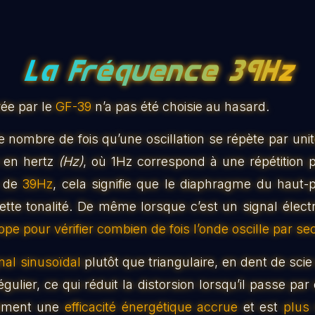
La Fréquence 39Hz
ée par le
GF-39
n’a pas été choisie au hasard.
e nombre de fois qu’une oscillation se répète par uni
 en hertz
(Hz)
, où 1Hz correspond à une répétition 
e de
39Hz
, cela signifie que le diaphragme du haut-p
ette tonalité. De même lorsque c’est un signal éle
ope pour vérifier combien de fois l’onde oscille par se
nal sinusoïdal
plutôt que triangulaire, en dent de scie
gulier, ce qui réduit la distorsion lorsqu’il passe par 
alement une
efficacité énergétique accrue
et est
plus 