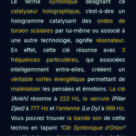
Le terme
Syntonique
designant ce
catalyseur holographique
, c‘est-à-dire un
hologramme catalysant des
ondes de
torsion scalaires
par lui-même ou associé à
une autre technologie, signifie
résonateur
.
En effet, cette clé résonne avec
3
fréquences particulières
, qui associées
intelligemment entre-elles, crééent un
véritable vortex énergétique
permettant de
matérialiser
les pensées et émotions.
La clé
(Ankh)
résonne à
222 Hz
,
la serrure
(Pilier
Djed)
à
777 Hz
et
l‘antenne
(Le Dy)
à
999 Hz
.
Vous pouvez trouver
la bande son
de cette
techno en tapant
“
Clé Syntonique d‘Orion
“