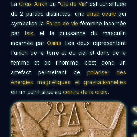
La
Croix Ankh
ou “
Clé de Vie
“ est constituée
de 2 parties distinctes, une
anse ovale
qui
symbolise la
Force de vie
féminine incarnée
par
Isis
, et la puissance du masculin
incarnée par
Osiris
. Les deux représentent
l‘union de la terre et du ciel et donc de la
femme et de l‘homme, c‘est donc un
artefact permettant de
polariser des
énergies magnétiques et gravitationnelles
en un point situé au
centre de la croix
.